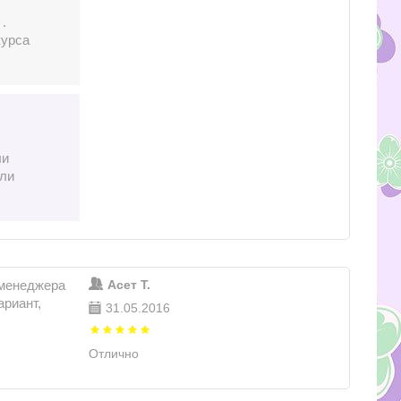
.
курса
ли
или
 менеджера
Асет Т.
риант,
31.05.2016
Отлично