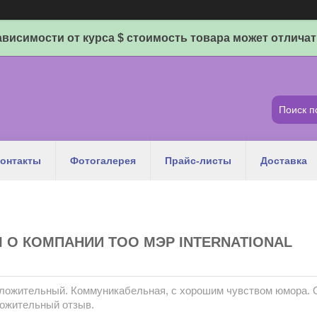
ависимости от курса $ стоимость товара может отличат
онтакты
Фотогалерея
Прайс-листы
Доставка
О КОМПАНИИ ТОО МЭР INTERNATIONAL
ложительный. Коммуникабельная, с хорошим чувством юмора. 
ложительный отзыв.