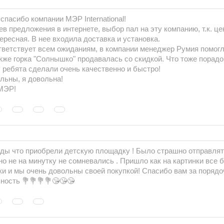
спасибо компании МЭР International!
в предложения в интернете, выбор пал на эту компанию, т.к. ц
ересная. В нее входила доставка и установка.
тветствует всем ожиданиям, в компании менеджер Румия помог
кже горка "Солнышко" продавалась со скидкой. Что тоже порадо
 ребята сделали очень качественно и быстро!
льны, я довольна!
МЭР!
ады что приобрели детскую площадку ! Было страшно отправля
о не на минутку не сомневались . Пришло как на картинки все б
и и мы очень довольны своей покупкой! Спасибо вам за порядо
ность 💐💐💐💐😘😘😘