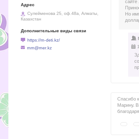
сайте 
Принос
Сулейменова 25, оф.48а, Алматы,
Но им
Казахстан
доллар
https://m-deti.kz/
mm@mer.kz
Зд
с
п
Спасибо к
Марину. В
благодаря