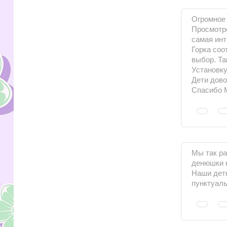
Огромное 
Просмотре
самая инт
Горка соо
выбор. Та
Установку
Дети дово
Спасибо 
Мы так р
денюшки н
Наши детк
пунктуаль