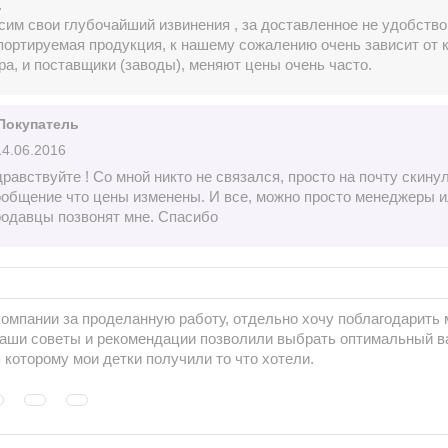
.
им свои глубочайший извинения , за доставленное не удобство 
портируемая продукция, к нашему сожалению очень зависит от 
а, и поставщики (заводы), меняют цены очень часто.
Покупатель
14.06.2016
равствуйте ! Со мной никто не связался, просто на почту скину
ообщение что цены изменены. И все, можно просто менеджеры 
родавцы позвонят мне. Спасибо
омпании за проделанную работу, отдельно хочу поблагодарить
аши советы и рекомендации позволили выбрать оптимальный ва
 которому мои детки получили то что хотели.