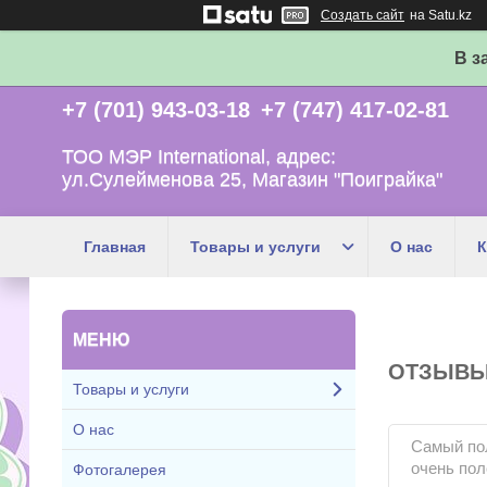
Создать сайт
на Satu.kz
В з
+7 (701) 943-03-18
+7 (747) 417-02-81
ТОО МЭР International, адрес:
ул.Сулейменова 25, Магазин "Поиграйка"
Главная
Товары и услуги
О нас
К
ОТЗЫВЫ 
Товары и услуги
О нас
Самый по
очень по
Фотогалерея