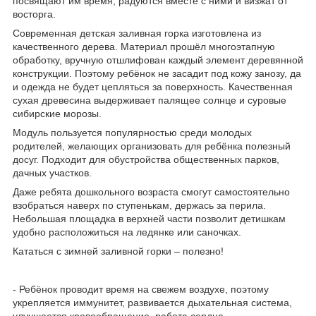
посвящают им время, радуются вместе с ними и визжат от
восторга.
Современная детская заливная горка изготовлена из
качественного дерева. Материал прошёл многоэтапную
обработку, вручную отшлифован каждый элемент деревянной
конструкции. Поэтому ребёнок не засадит под кожу занозу, да
и одежда не будет цепляться за поверхность. Качественная
сухая древесина выдерживает палящее солнце и суровые
сибирские морозы.
Модуль пользуется популярностью среди молодых
родителей, желающих организовать для ребёнка полезный
досуг. Подходит для обустройства общественных парков,
дачных участков.
Даже ребята дошкольного возраста смогут самостоятельно
взобраться наверх по ступенькам, держась за перила.
Небольшая площадка в верхней части позволит детишкам
удобно расположиться на ледянке или саночках.
Кататься с зимней заливной горки – полезно!
- Ребёнок проводит время на свежем воздухе, поэтому
укрепляется иммунитет, развивается дыхательная система,
улучшается кровообращение, работа сердца.