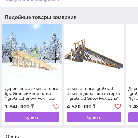
Подобные товары компании
Деревянные зимние горки
Зимние горки IgraGrad
Дере
IgraGrad Зимняя горка
Зимняя деревянная горка
Igra
"IgraGrad Snow Fox", скат
"IgraGrad Snow Fox 12 м"
"Igr
10 м, без окраски
с двумя скатами мод.4
8 м,
1 840 000
4 520 000
1 4
₸
₸
Купить
Купить
О нас