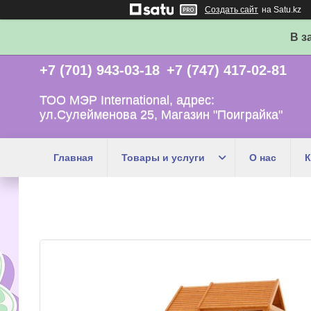
Создать сайт
на Satu.kz
В з
+7 (701) 943-03-18
+7 (747) 417-02-81
ТОО МЭР International, адрес:
ул.Сулейменова 25, Магазин "Поиграйка"
Главная
Товары и услуги
О нас
К