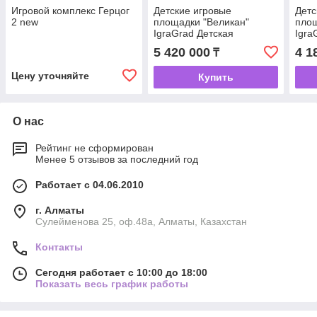
Игровой комплекс Герцог
Детские игровые
Детс
2 new
площадки "Великан"
площ
IgraGrad Детская
Igra
площадка IgraGrad
площ
5 420 000
4 1
₸
Великан 2 (Макси)
Вели
Цену уточняйте
Купить
О нас
Рейтинг не сформирован
Менее 5 отзывов за последний год
Работает с 04.06.2010
г. Алматы
Сулейменова 25, оф.48а, Алматы, Казахстан
Контакты
Сегодня работает с 10:00 до 18:00
Показать весь график работы