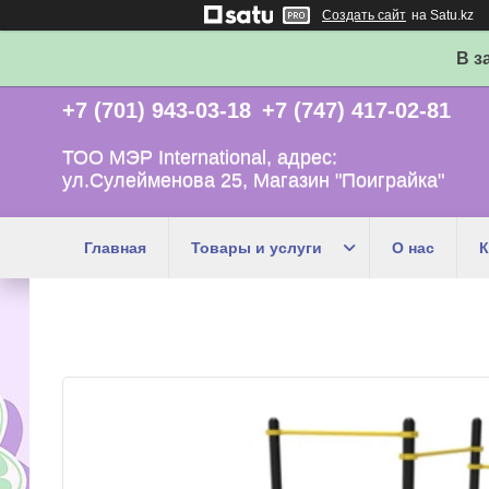
Создать сайт
на Satu.kz
В з
+7 (701) 943-03-18
+7 (747) 417-02-81
ТОО МЭР International, адрес:
ул.Сулейменова 25, Магазин "Поиграйка"
Главная
Товары и услуги
О нас
К