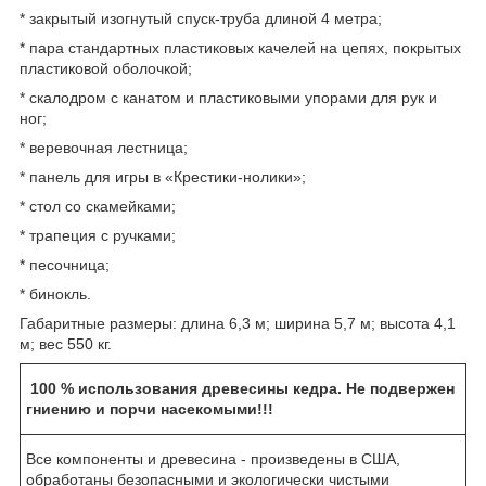
* закрытый изогнутый спуск-труба длиной 4 метра;
* пара стандартных пластиковых качелей на цепях, покрытых
пластиковой оболочкой;
* скалодром с канатом и пластиковыми упорами для рук и
ног;
* веревочная лестница;
* панель для игры в «Крестики-нолики»;
* стол со скамейками;
* трапеция с ручками;
* песочница;
* бинокль.
Габаритные размеры: длина 6,3 м; ширина 5,7 м; высота 4,1
м; вес 550 кг.
100 % использования древесины кедра. Не подвержен
гниению и порчи насекомыми!!!
Все компоненты и древесина - произведены в США,
обработаны безопасными и экологически чистыми