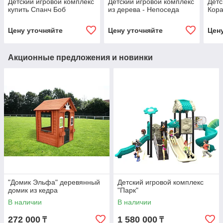
Детский игровой комплекс
Детский игровой комплекс
Детс
купить Спанч Боб
из дерева - Непоседа
Кора
Цену уточняйте
Цену уточняйте
Цен
Акционные предложения и новинки
"Домик Эльфа" деревянный
Детский игровой комплекс
домик из кедра
"Парк"
В наличии
В наличии
272 000
1 580 000
₸
₸