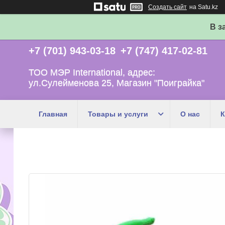
Создать сайт
на Satu.kz
В з
+7 (701) 943-03-18
+7 (747) 417-02-81
ТОО МЭР International, адрес:
ул.Сулейменова 25, Магазин "Поиграйка"
Главная
Товары и услуги
О нас
К