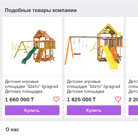
Подобные товары компании
Детские игровые
Детские игровые
Детс
площадки "Шато" Igragrad
площадки "Шато" Igragrad
площ
Детская площадка
Детская площадка
Детс
IgraGrad Шато (Дерево)
IgraGrad Шато (Дерево)
Igra
1 660 000
1 825 000
2 2
₸
₸
(мод.2)
Купить
Купить
О нас