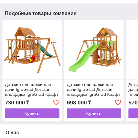
Подобные товары компании
Детские площадки для
Детские площадки для
Детс
дачи IgraGrad Детская
дачи IgraGrad Детская
дачи
площадка IgraGrad Крафт
площадка IgraGrad Крафт
площ
Pro 4
Pro 3
Pro 
730 000
698 000
570
₸
₸
Купить
Купить
О нас