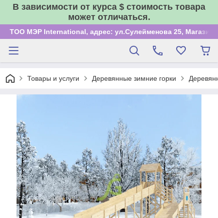
В зависимости от курса $ стоимость товара
может отличаться.
ТОО МЭР International, адрес: ул.Сулейменова 25, Магазин
Товары и услуги
Деревянные зимние горки
Деревянн