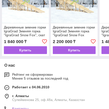
Деревянные зимние горки
Деревянные зимние горки
Дере
IgraGrad Зимняя горка
IgraGrad Зимняя горка
Igra
"IgraGrad Snow Fox", скат
"IgraGrad Snow Fox
"Igr
10 м, без окраски
(Домик)", скат 10 м, без
8 м,
1 840 000
2 200 000
1 4
₸
₸
окраски
Купить
Купить
О нас
Рейтинг не сформирован
Менее 5 отзывов за последний год
Работает с 04.06.2010
г. Алматы
Сулейменова 25, оф.48а, Алматы, Казахстан
Контакты