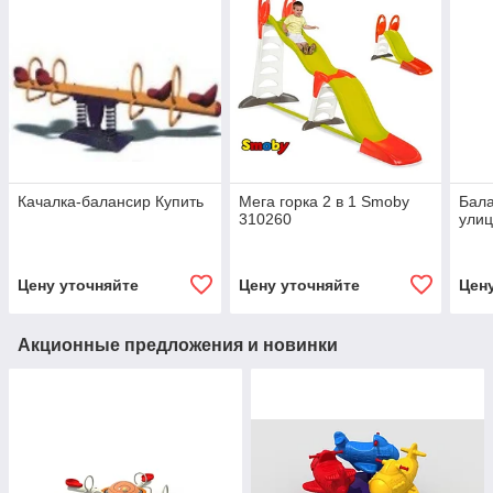
Качалка-балансир Купить
Мега горка 2 в 1 Smoby
Бала
310260
ули
Цену уточняйте
Цену уточняйте
Цен
Акционные предложения и новинки