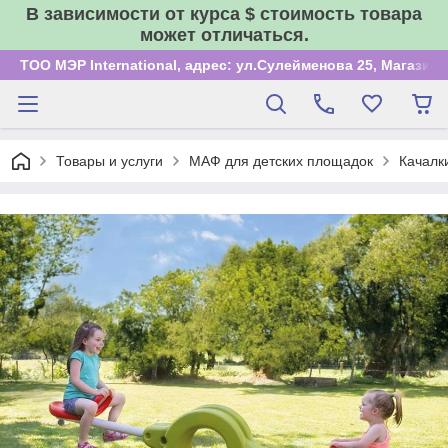
В зависимости от курса $ стоимость товара
может отличаться.
ТОО МЭР International, адрес: ул.Сулейменова 25, Магазин
Товары и услуги
МАФ для детских площадок
Качалк